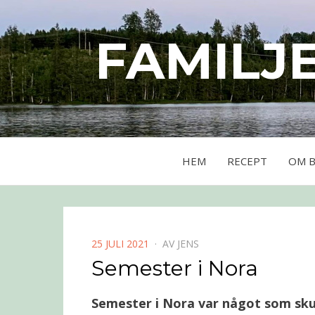
FAMILJ
HEM
RECEPT
OM 
PUBLICERAD
25 JULI 2021
AV
JENS
DEN
Semester i Nora
Semester i Nora var något som sku