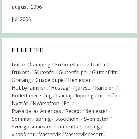
augusti 2006
juli 2006
ETIKETTER
bullar
Camping
En hotell natt
Frallor
frukost
Glutenfri
Glutenfri paj
Glutenfritt
Gratäng
Guadeloupe
Hemester
HobbyFamiljen
Husvagn
Järvsö
Karibien
Kotlett med sting
Laxpaj
löpning
motmålet
Nytt år
Nyårsafton
Paj
Playa de las Américas
Recept
Semester
Sommar
spring
Stockholm
Svemester
Sverige semester
Teneriffa
träning
vitabönor
Västervik
Västervik resort