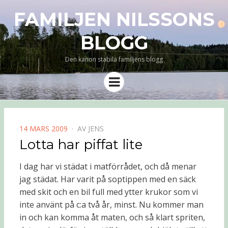
FAMILJEN NILSSONS
BLOGG
Den kanon stabila familjens blogg
Meny
PUBLICERAD
14 MARS 2009
AV
JENS
DEN
Lotta har piffat lite
I dag har vi städat i matförrådet, och då menar
jag städat. Har varit på soptippen med en säck
med skit och en bil full med ytter krukor som vi
inte använt på c:a två år, minst. Nu kommer man
in och kan komma åt maten, och så klart spriten,